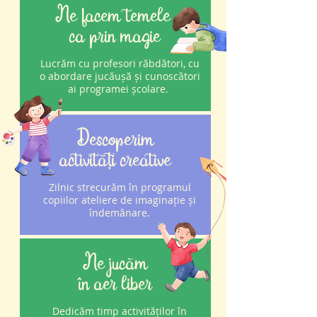
Ne facem temele
ca prin magie
Lucrăm cu profesori răbdători, cu
o abordare jucăușă și cunoscători
ai programei școlare.
Descoperim
activități creative
Zilnic strecurăm în programul
copiilor ateliere de imaginație și
îndemânare.
Ne jucăm
în aer liber
Dedicăm timp activităților în