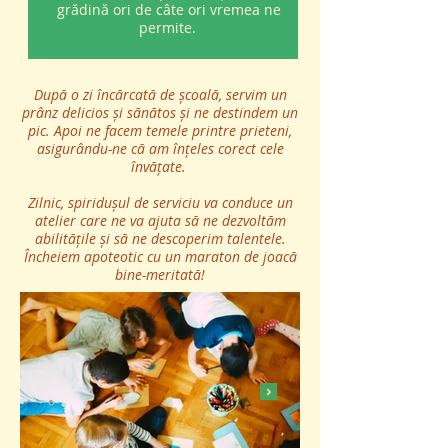
grădină ori de câte ori vremea ne
permite.
După o zi încărcată de școală, servim un
prânz delicios și sănătos și ne destindem un
pic. Apoi ne facem temele printre prieteni,
asigurându-ne că am înțeles corect cele
învățate.
Zilnic, spiridușul de serviciu va conduce un
atelier care ne va ajuta să ne dezvoltăm
abilitățile și să ne descoperim talentele.
Încheiem apoteotic cu un maraton de joacă
bine-meritată!