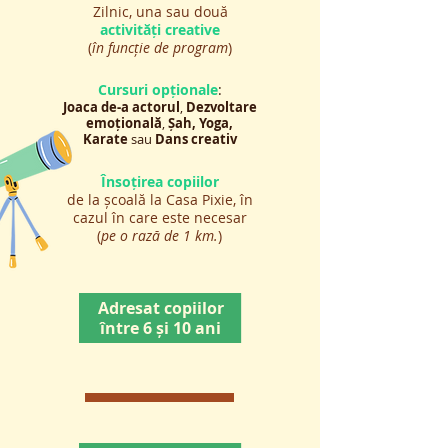
Zilnic, una sau două
activități creative
(
în funcție de program
)
Cursuri opționale
:
Joaca de-a actorul
,
Dezvoltare
emoțională
,
Șah, Yoga,
Karate
sau
Dans creativ
Însoțirea copiilor
de la școală la Casa Pixie, în
cazul în care este necesar
(
pe o rază de 1 km.
)
Adresat copiilor
între 6 și 10 ani